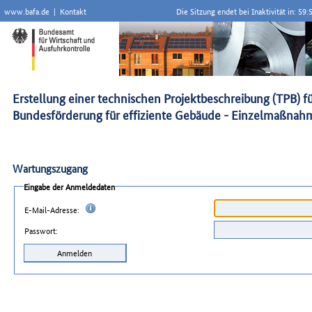
www.bafa.de
|
Kontakt
Die Sitzung endet bei Inaktivität in:
59:
Erstellung einer technischen Projektbeschreibung (TPB
Bundesförderung für effiziente Gebäude - Einzelmaßna
Wartungszugang
Eingabe der Anmeldedaten
E-Mail-Adresse:
Passwort: